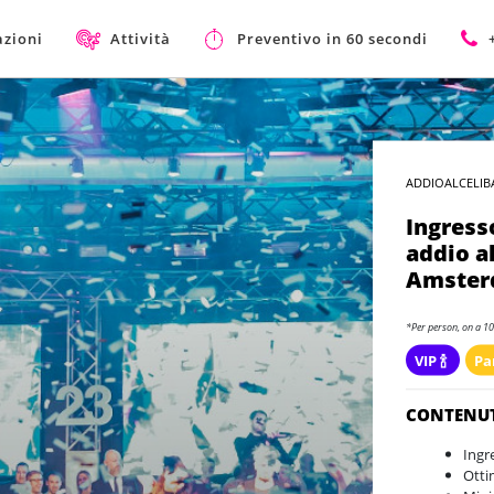
azioni
Attività
Preventivo in 60 secondi
ADDIOALCELIB
Ingress
addio al
Amste
*Per person, on a 10
VIP 🍾
Pa
CONTENU
Ingr
Otti