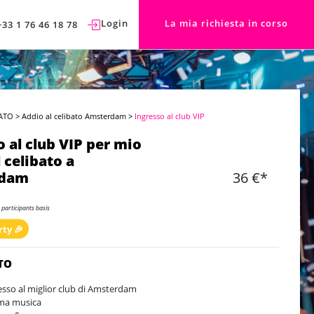
Login
La mia richiesta in corso
+33 1 76 46 18 78
ATO
>
Addio al celibato Amsterdam
>
Ingresso al club VIP
o al club VIP per mio
 celibato a
rdam
36 €*
 participants basis
rty 🎉
TO
esso al miglior club di Amsterdam
ma musica