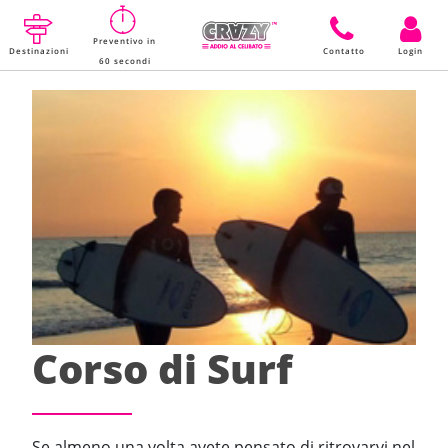
Preventivo in
Destinazioni
Contatto
Login
60 secondi
Corso di Surf
Se almeno una volta avete pensato di ritrovarvi nel