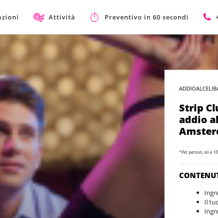
azioni
Attività
Preventivo in 60 secondi
ADDIOALCELIB
Strip Cl
addio al
Amste
*Per person, on a 10
CONTENU
Ingr
Il tu
Ingr