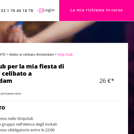
Login
La mia richiesta in corso
+33 1 76 46 18 78
ATO
>
Addio al celibato Amsterdam
>
Strip Club
ub per la mia fiesta di
 celibato a
rdam
26 €*
 participants basis
TO
esso nello Stripclub
o gruppo nell'elenco degli invitati
esso obbligatorio entro le 22:00