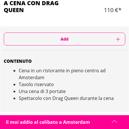
A CENA CON DRAG
QUEEN
110 €*
Add
CONTENUTO
Cena in un ristorante in pieno centro ad
Amsterdam
Tavolo riservato
Una cena di 3 portate
Spettacolo con Drag Queen durante la cena
Il moi addio al celibato a Amsterdam
A CENA CON DRAG QUEEN IN AMSTERDAM :
PRESENTAZIONE