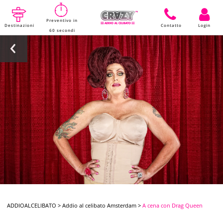
Preventivo in
Destinazioni
Contatto
Login
60 secondi
ADDIOALCELIBATO
>
Addio al celibato Amsterdam
>
A cena con Drag Queen