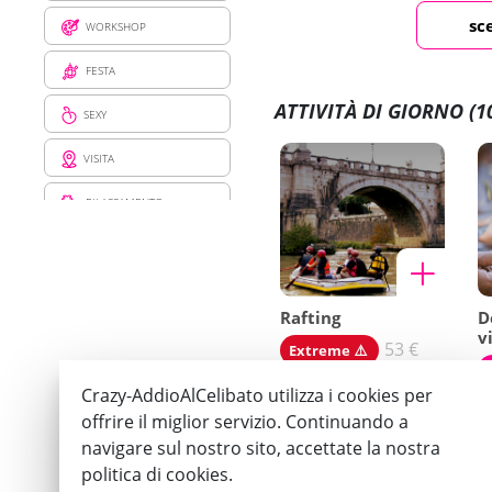
sc
WORKSHOP
FESTA
ATTIVITÀ DI GIORNO
(1
SEXY
VISITA
RILASSAMENTO
PASTI E BEVANDE
PRESA IN GIRO
Rafting
D
v
SENSAZIONE
53 €
Extreme ⚠️
Crazy-AddioAlCelibato utilizza i cookies per
offrire il miglior servizio. Continuando a
navigare sul nostro sito, accettate la nostra
politica di cookies.