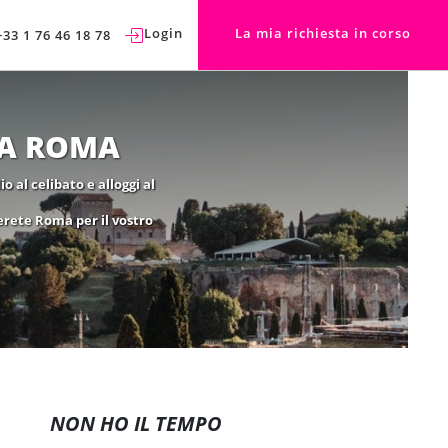
Login
La mia richiesta in corso
+33 1 76 46 18 78
 A ROMA
 al celibato e alloggi al
erete Roma per il vostro
NON HO IL TEMPO