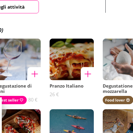
egli attività
0)
egustazione di
Pranzo Italiano
Degustatione
ini
mozzarella
26 €
80 €
Best seller 🤍
Food lover 😍