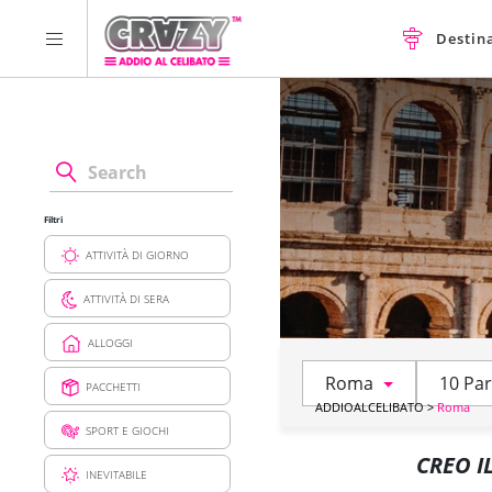
Destin
Filtri
ATTIVITÀ DI GIORNO
ATTIVITÀ DI SERA
ALLOGGI
Roma
10 Par
PACCHETTI
ADDIOALCELIBATO
>
Roma
SPORT E GIOCHI
CREO I
INEVITABILE