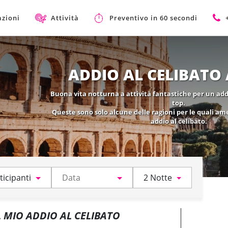
azioni
Attività
Preventivo in 60 secondi
ADDIO AL CELIBATO
Buona vita notturna a attività fantastiche per un addio
top.
Queste sono solo alcune delle ragioni per le quali am
addio al celibato.
ticipanti
2 Notte
L MIO ADDIO AL CELIBATO