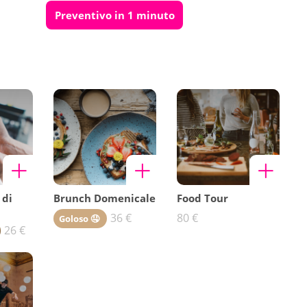
Preventivo in 1 minuto
 di
Brunch Domenicale
Food Tour
36 €
80 €
Goloso 🤤
26 €