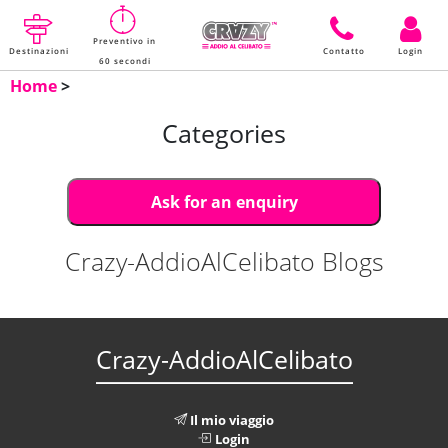
Preventivo in
Destinazioni
Contatto
Login
60 secondi
Home
>
Categories
Ask for an enquiry
Crazy-AddioAlCelibato Blogs
Crazy-AddioAlCelibato
Il mio viaggio
Login