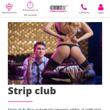
Preventivo in
Destinazioni
Contatto
Login
60 secondi
Strip club
Strip club dice automaticamente addio al celibato!