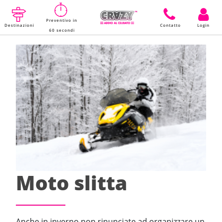
Preventivo in
Destinazioni
Contatto
Login
60 secondi
Moto slitta
Anche in inverno non rinunciate ad organizzare un