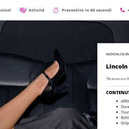
azioni
Attività
Preventivo in 60 secondi
ADDIOALCELIB
Lincoln 
*Per person, on a 10
CONTENU
Affi
Dura
Tour
Bott
Stri