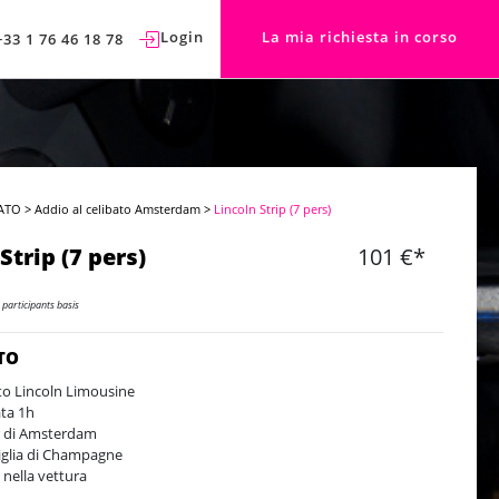
Login
La mia richiesta in corso
+33 1 76 46 18 78
ATO
>
Addio al celibato Amsterdam
>
Lincoln Strip (7 pers)
Strip (7 pers)
101 €*
 participants basis
TO
tto Lincoln Limousine
ta 1h
 di Amsterdam
iglia di Champagne
p nella vettura