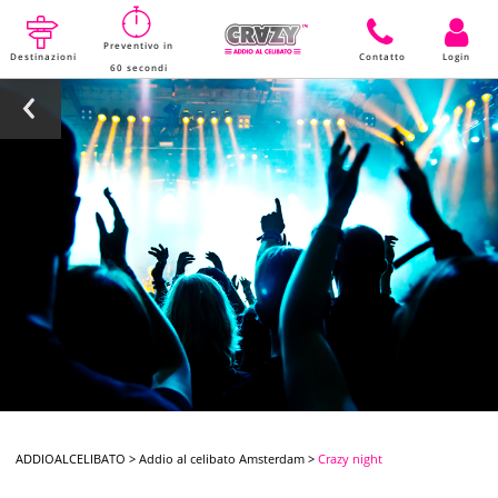
Preventivo in
Destinazioni
Contatto
Login
60 secondi
ADDIOALCELIBATO
>
Addio al celibato Amsterdam
>
Crazy night