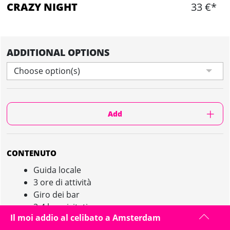
CRAZY NIGHT
33 €*
ADDITIONAL OPTIONS
Choose option(s)
Add
CONTENUTO
Guida locale
3 ore di attività
Giro dei bar
3-4 bar visitati
Il moi addio al celibato a Amsterdam
Ingresso in Discoteca/Bar festivo