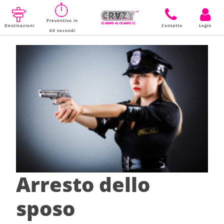
Preventivo in
Destinazioni
Contatto
Login
60 secondi
Arresto dello
sposo