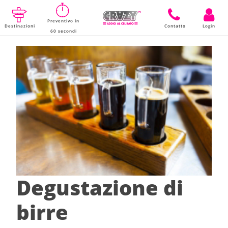
Preventivo in
Destinazioni
Contatto
Login
60 secondi
Degustazione di
birre