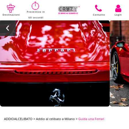
Preventivo in
Destinazioni
Contatto
Login
60 secondi
ADDIOALCELIBATO
>
Addio al celibato a Milano
>
Guida una Ferrari