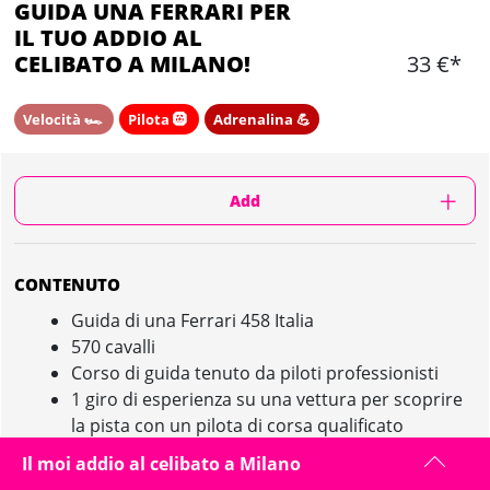
GUIDA UNA FERRARI PER
IL TUO ADDIO AL
CELIBATO A MILANO!
33 €*
Velocità 🏎️
Pilota 🛞
Adrenalina 💪
Add
CONTENUTO
Guida di una Ferrari 458 Italia
570 cavalli
Corso di guida tenuto da piloti professionisti
1 giro di esperienza su una vettura per scoprire
la pista con un pilota di corsa qualificato
Video
Il moi addio al celibato a Milano
Briefing tecnico sulla vettura