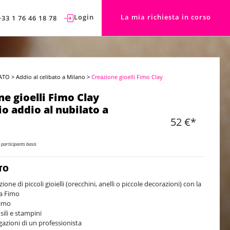
Login
La mia richiesta in corso
+33 1 76 46 18 78
ATO
>
Addio al celibato a Milano
>
Creazione gioelli Fimo Clay
ne gioelli Fimo Clay
io addio al nubilato a
52 €*
 participants basis
TO
ione di piccoli gioielli (orecchini, anelli o piccole decorazioni) con la
a Fimo
Fimo
sili e stampini
gazioni di un professionista