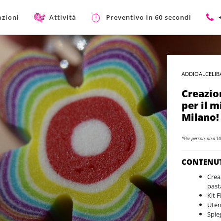
azioni
Attività
Preventivo in 60 secondi
ADDIOALCELIB
Creazio
per il m
Milano!
*Per person, on a 10
CONTENU
Creaz
past
Kit 
Uten
Spie