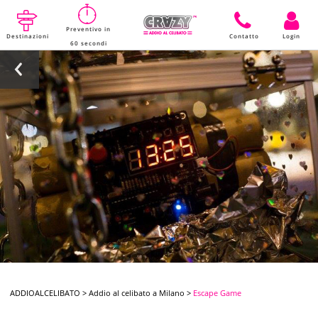
Preventivo in
Destinazioni
Contatto
Login
60 secondi
ADDIOALCELIBATO
>
Addio al celibato a Milano
>
Escape Game