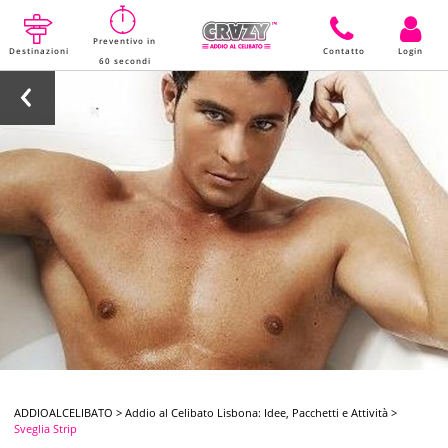
Preventivo in
Destinazioni
Contatto
Login
60 secondi
ADDIOALCELIBATO
>
Addio al Celibato Lisbona: Idee, Pacchetti e Attività
>
Sveglia Strip