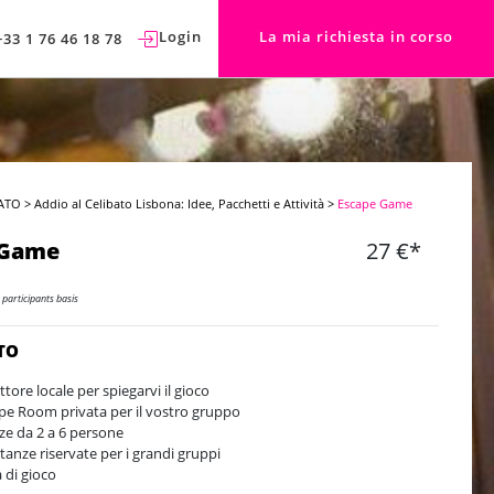
Login
La mia richiesta in corso
+33 1 76 46 18 78
ATO
>
Addio al Celibato Lisbona: Idee, Pacchetti e Attività
>
Escape Game
 Game
27 €*
 participants basis
TO
ttore locale per spiegarvi il gioco
pe Room privata per il vostro gruppo
ze da 2 a 6 persone
stanze riservate per i grandi gruppi
a di gioco