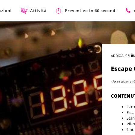
azioni
Attività
Preventivo in 60 secondi
ADDIOALCELIB
Escape
*Per person, on a 10
CONTENU
Istru
Esca
Stan
Più 
1 or