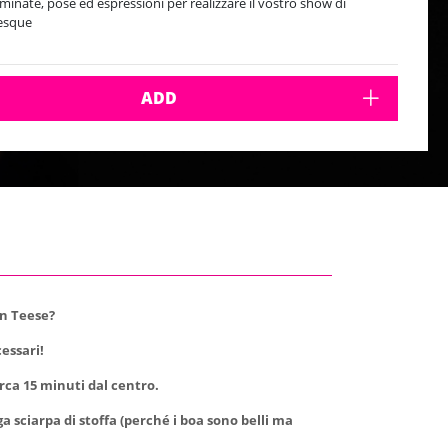
inate, pose ed espressioni per realizzare il vostro show di
esque
ADD
on Teese?
cessari!
irca 15 minuti dal centro.
 sciarpa di stoffa (perché i boa sono belli ma