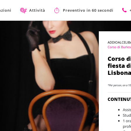
azioni
Attività
Preventivo in 60 secondi
ADDIOALCELIB
Corso di Burle
Corso d
fiesta d
Lisbon
*Per person, on a 10
CONTENU
Assi
Stud
1 or
prof