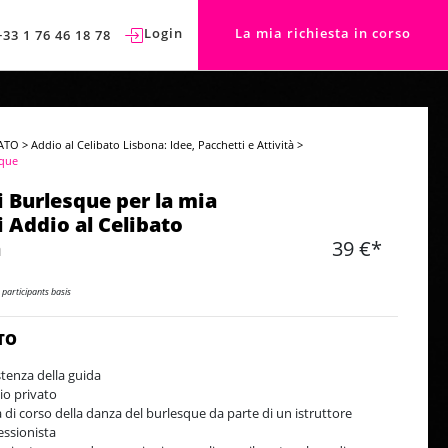
Login
La mia richiesta in corso
+33 1 76 46 18 78
ATO
>
Addio al Celibato Lisbona: Idee, Pacchetti e Attività
>
sque
i Burlesque per la mia
i Addio al Celibato
a
39 €*
 participants basis
TO
stenza della guida
io privato
a di corso della danza del burlesque da parte di un istruttore
essionista