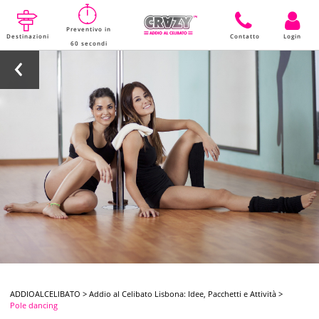
Preventivo in
Destinazioni
Contatto
Login
60 secondi
ADDIOALCELIBATO
>
Addio al Celibato Lisbona: Idee, Pacchetti e Attività
>
Pole dancing