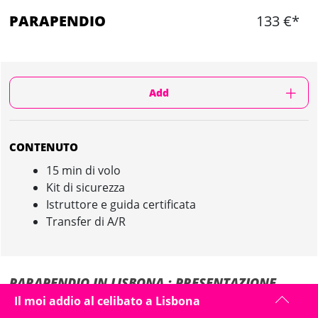
PARAPENDIO
133 €*
Add
CONTENUTO
15 min di volo
Kit di sicurezza
Istruttore e guida certificata
Transfer di A/R
PARAPENDIO IN LISBONA : PRESENTAZIONE
Il moi addio al celibato a Lisbona
Una sessione di parapendio di 15 minuti tra le bellissile falesie di Praya