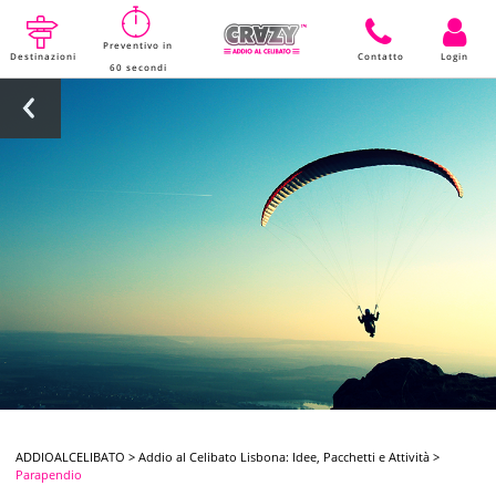
Preventivo in
Destinazioni
Contatto
Login
60 secondi
ADDIOALCELIBATO
>
Addio al Celibato Lisbona: Idee, Pacchetti e Attività
>
Parapendio