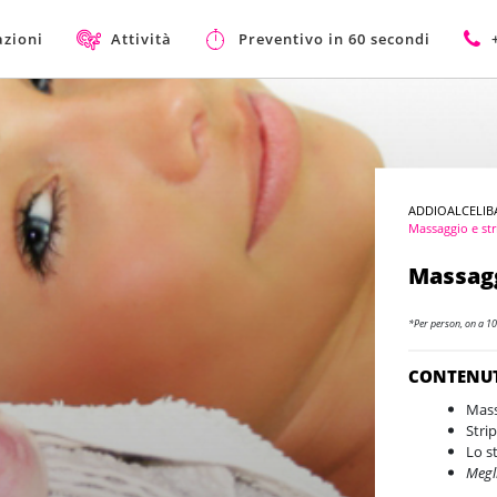
azioni
Attività
Preventivo in 60 secondi
ADDIOALCELIB
Massaggio e str
Massagg
*Per person, on a 10
CONTENU
Mass
Strip
Lo s
Megli