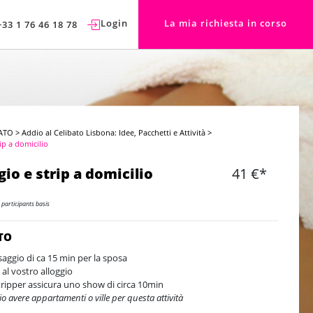
Login
La mia richiesta in corso
+33 1 76 46 18 78
ATO
>
Addio al Celibato Lisbona: Idee, Pacchetti e Attività
>
ip a domicilio
io e strip a domicilio
41 €*
 participants basis
TO
aggio di ca 15 min per la sposa
 al vostro alloggio
tripper assicura uno show di circa 10min
o avere appartamenti o ville per questa attività