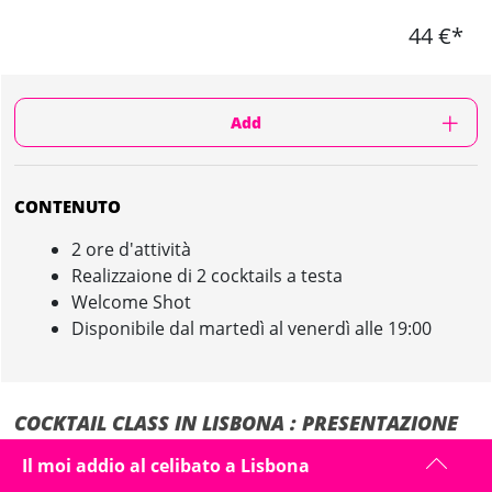
44 €*
Add
CONTENUTO
2 ore d'attività
Realizzaione di 2 cocktails a testa
Welcome Shot
Disponibile dal martedì al venerdì alle 19:00
COCKTAIL CLASS IN LISBONA : PRESENTAZIONE
Il moi addio al celibato a Lisbona
Durante questa attività scoprirete, grazie al nostro barman
professionista, i segreti per fare i cocktails migliori!