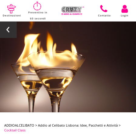
Preventivo in
Destinazioni
Contatto
Login
60 secondi
ADDIOALCELIBATO
>
Addio al Celibato Lisbona: Idee, Pacchetti e Attività
>
Cocktail Class