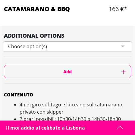
CATAMARANO & BBQ
166 €*
ADDITIONAL OPTIONS
Choose option(s)
Add
CONTENUTO
4h di giro sul Tago e l'oceano sul catamarano
privato con skipper
2 orari possibili: 10h30-14h30 o 14h30-18h30
Bagno se il tempo lo permette
Il moi addio al celibato a Lisbona
Un BBQ con gligliata, insalata e dolci