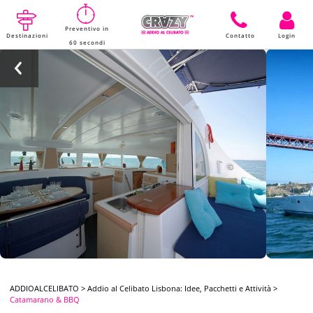
Preventivo in
Destinazioni
Contatto
Login
60 secondi
ADDIOALCELIBATO
>
Addio al Celibato Lisbona: Idee, Pacchetti e Attività
>
Catamarano & BBQ