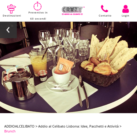
Preventivo in
Destinazioni
Contatto
Login
60 secondi
ADDIOALCELIBATO
>
Addio al Celibato Lisbona: Idee, Pacchetti e Attività
>
Brunch