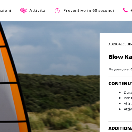
azioni
Attività
Preventivo in 60 secondi
ADDIOALCELIB
Blow Ka
*Per person, on a 10
CONTENU
Dura
Istr
Attr
Atti
ADDITION