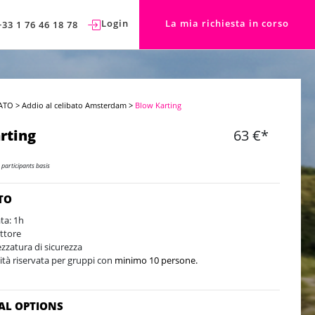
Login
La mia richiesta in corso
+33 1 76 46 18 78
ATO
>
Addio al celibato Amsterdam
>
Blow Karting
rting
63 €*
 participants basis
TO
ta: 1h
uttore
ezzatura di sicurezza
vità riservata per gruppi con
minimo 10 persone.
AL OPTIONS