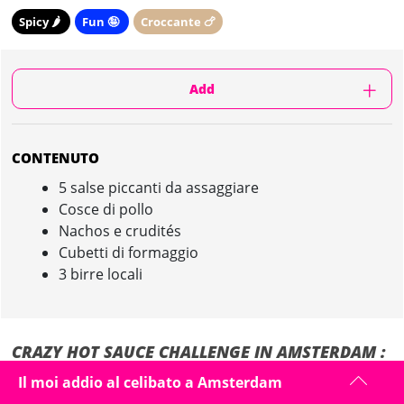
Spicy 🌶️
Fun 🤪
Croccante 🍗
Add
CONTENUTO
5 salse piccanti da assaggiare
Cosce di pollo
Nachos e crudités
Cubetti di formaggio
3 birre locali
CRAZY HOT SAUCE CHALLENGE IN AMSTERDAM :
PRESENTAZIONE
Il moi addio al celibato a Amsterdam