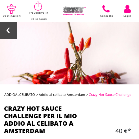
Preventivo in
Destinazioni
Contatto
Login
60 secondi
ADDIOALCELIBATO
>
Addio al celibato Amsterdam
>
Crazy Hot Sauce Challenge
CRAZY HOT SAUCE
CHALLENGE PER IL MIO
ADDIO AL CELIBATO A
AMSTERDAM
40 €*