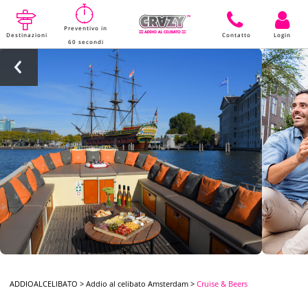
Preventivo in
Destinazioni
Contatto
Login
60 secondi
ADDIOALCELIBATO
>
Addio al celibato Amsterdam
>
Cruise & Beers