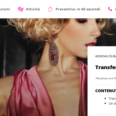
azioni
Attività
Preventivo in 60 secondi
ADDIOALCELIB
Transfe
*Per person, on a 10
CONTENU
Tran
Un s