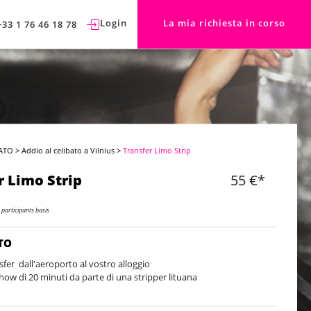
Login
La mia richiesta in corso
+33 1 76 46 18 78
ATO
>
Addio al celibato a Vilnius
>
Transfer Limo Strip
r Limo Strip
55 €*
 participants basis
TO
sfer dall'aeroporto al vostro alloggio
how di 20 minuti da parte di una stripper lituana