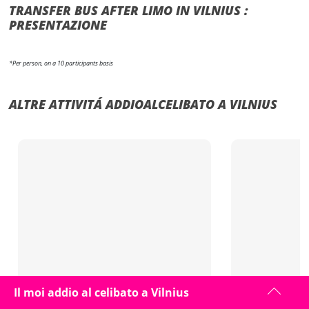
TRANSFER BUS AFTER LIMO IN VILNIUS :
PRESENTAZIONE
*Per person, on a 10 participants basis
ALTRE ATTIVITÁ ADDIOALCELIBATO A VILNIUS
Il moi addio al celibato a Vilnius
Transfer Party Bus + Strip VIL
Cancellation