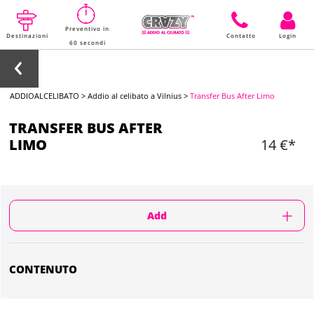
Preventivo in
Destinazioni
Contatto
Login
60 secondi
ADDIOALCELIBATO
>
Addio al celibato a Vilnius
>
Transfer Bus After Limo
TRANSFER BUS AFTER
LIMO
14 €*
Add
CONTENUTO