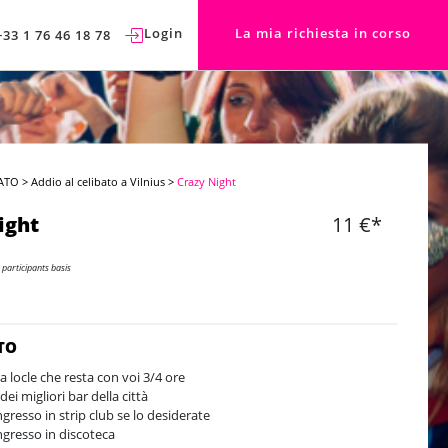
Login
La mia richiesta in corso
+33 1 76 46 18 78
ATO
>
Addio al celibato a Vilnius
>
Crazy Night
ight
11 €*
 participants basis
TO
a locle che resta con voi 3/4 ore
dei migliori bar della città
ngresso in strip club se lo desiderate
ngresso in discoteca