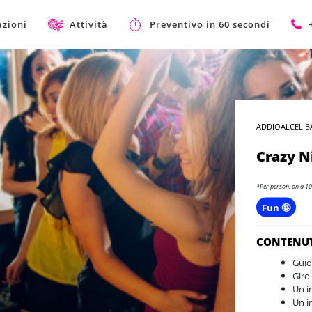
azioni
Attività
Preventivo in 60 secondi
ADDIOALCELIB
Crazy N
*Per person, on a 10
Fun 🤪
CONTENU
Guid
Giro 
Un i
Un i