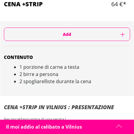
CENA +STRIP
64 €*
Add
CONTENUTO
1 porzione di carne a testa
2 birre a persona
2 spogliarelliste durante la cena
CENA +STRIP IN VILNIUS : PRESENTAZIONE
Per riscaldarvi prima di una serata !
Il moi addio al celibato a Vilnius