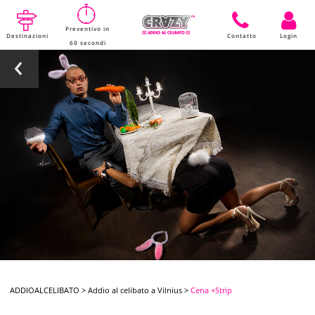
Preventivo in
Destinazioni
Contatto
Login
60 secondi
ADDIOALCELIBATO
>
Addio al celibato a Vilnius
>
Cena +Strip