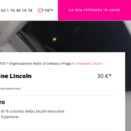
Login
La mia richiesta in corso
+33 1 76 46 18 78
ATO
>
Organizzazione Addio al Celibato a Praga
>
Limousine Lincoln
ne Lincoln
30 €*
 participants basis
TO
 di 1h a bordo della Lincoln limousine
 8 persone