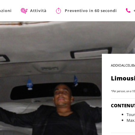
azioni
Attività
Preventivo in 60 secondi
ADDIOALCELIB
Limousi
*Per person, on a 10
CONTENU
Tour
Max.