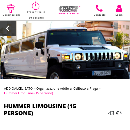
Preventivo in
Destinazioni
Contatto
Login
60 secondi
ADDIOALCELIBATO
>
Organizzazione Addio al Celibato a Praga
>
Hummer Limousine (15 persone)
HUMMER LIMOUSINE (15
PERSONE)
43 €*