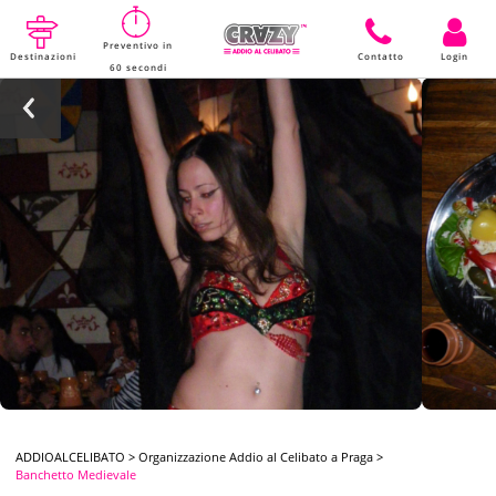
Preventivo in
Destinazioni
Contatto
Login
60 secondi
ADDIOALCELIBATO
>
Organizzazione Addio al Celibato a Praga
>
Banchetto Medievale