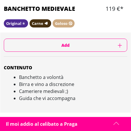
BANCHETTO MEDIEVALE
119 €*
Original ⭐️
Carne 🥩
Goloso 🤤
Add
CONTENUTO
Banchetto a volontà
Birra e vino a discrezione
Cameriere medievali ;)
Guida che vi accompagna
BANCHETTO MEDIEVALE IN PRAGA :
Il moi addio al celibato a Praga
PRESENTAZIONE