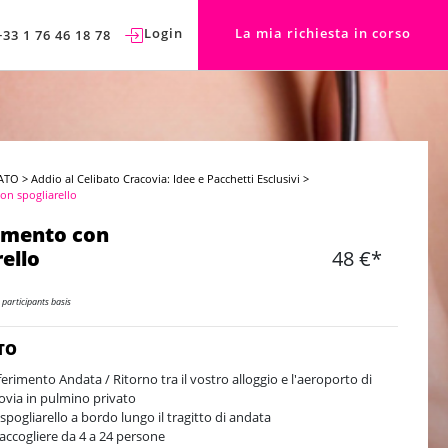
Login
La mia richiesta in corso
+33 1 76 46 18 78
ATO
>
Addio al Celibato Cracovia: Idee e Pacchetti Esclusivi
>
on spogliarello
imento con
rello
48 €*
 participants basis
TO
ferimento Andata / Ritorno tra il vostro alloggio e l'aeroporto di
ovia in pulmino privato
spogliarello a bordo lungo il tragitto di andata
accogliere da 4 a 24 persone