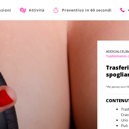
azioni
Attività
Preventivo in 60 secondi
ADDIOALCELIB
Trasferimento c
Trasfer
spoglia
*Per person, on a 10
CONTENU
Tras
Crac
Uno 
Può 