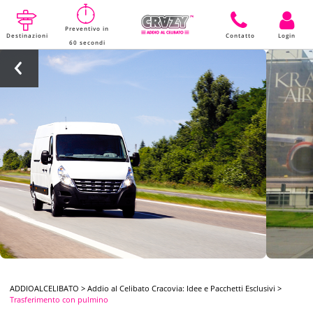
Preventivo in
Destinazioni
Contatto
Login
60 secondi
ADDIOALCELIBATO
>
Addio al Celibato Cracovia: Idee e Pacchetti Esclusivi
>
Trasferimento con pulmino