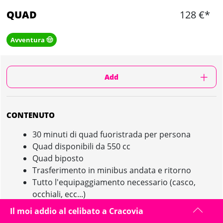
QUAD
128 €*
Avventura 🤠
Add
CONTENUTO
30 minuti di quad fuoristrada per persona
Quad disponibili da 550 cc
Quad biposto
Trasferimento in minibus andata e ritorno
Tutto l'equipaggiamento necessario (casco,
occhiali, ecc...)
1 guida locale di lingua inglese per
Il moi addio al celibato a Cracovia
accompagnarvi