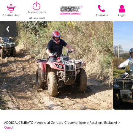
Preventivo in
Destinazioni
Contatto
Login
60 secondi
ADDIOALCELIBATO
>
Addio al Celibato Cracovia: Idee e Pacchetti Esclusivi
>
Quad