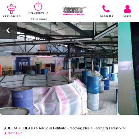
Preventivo in
Destinazioni
Contatto
Login
60 secondi
ADDIOALCELIBATO
>
Addio al Celibato Cracovia: Idee e Pacchetti Esclusivi
>
Airsoft Gun