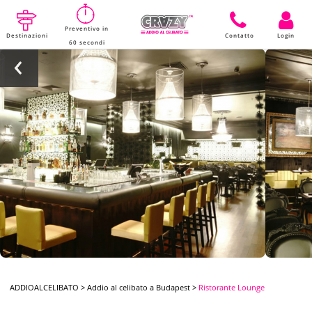
Preventivo in
Destinazioni
Contatto
Login
60 secondi
ADDIOALCELIBATO
>
Addio al celibato a Budapest
>
Ristorante Lounge