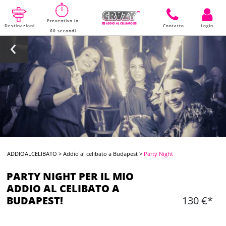
Preventivo in
Destinazioni
Contatto
Login
60 secondi
ADDIOALCELIBATO
>
Addio al celibato a Budapest
>
Party Night
PARTY NIGHT PER IL MIO
ADDIO AL CELIBATO A
BUDAPEST!
130 €*