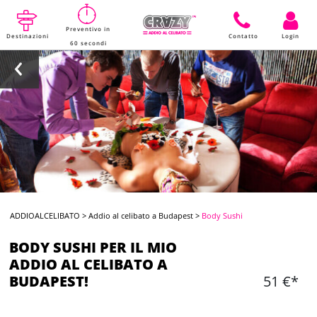
Preventivo in
Destinazioni
Contatto
Login
60 secondi
ADDIOALCELIBATO
>
Addio al celibato a Budapest
>
Body Sushi
BODY SUSHI PER IL MIO
ADDIO AL CELIBATO A
BUDAPEST!
51 €*