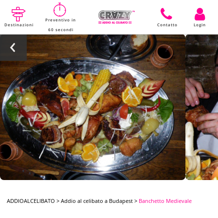
Preventivo in
Destinazioni
Contatto
Login
60 secondi
ADDIOALCELIBATO
>
Addio al celibato a Budapest
>
Banchetto Medievale