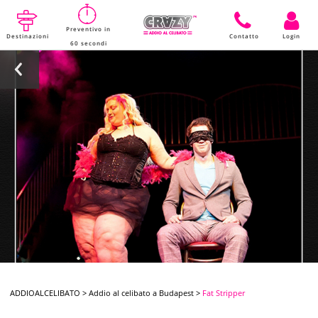
Preventivo in
Destinazioni
Contatto
Login
60 secondi
ADDIOALCELIBATO
>
Addio al celibato a Budapest
>
Fat Stripper