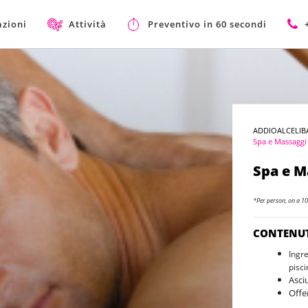
azioni
Attività
Preventivo in 60 secondi
ADDIOALCELIB
Spa e Massaggi
Spa e M
*Per person, on a 10
CONTENU
Ingr
pisci
Asci
Offe