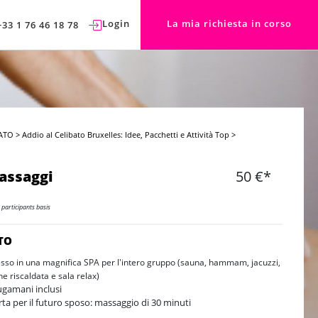
Login
La mia richiesta in corso
+33 1 76 46 18 78
ATO
>
Addio al Celibato Bruxelles: Idee, Pacchetti e Attività Top
>
assaggi
50 €*
 participants basis
TO
esso in una magnifica SPA per l'intero gruppo (sauna, hammam, jacuzzi,
ne riscaldata e sala relax)
ugamani inclusi
rta per il futuro sposo: massaggio di 30 minuti