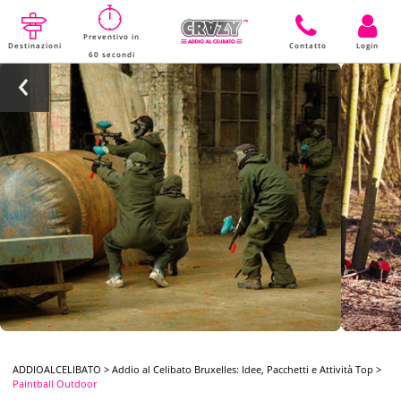
Preventivo in
Destinazioni
Contatto
Login
60 secondi
ADDIOALCELIBATO
>
Addio al Celibato Bruxelles: Idee, Pacchetti e Attività Top
>
Paintball Outdoor