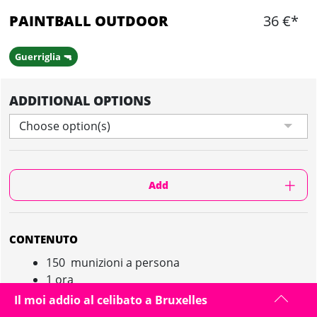
PAINTBALL OUTDOOR
36 €*
Guerriglia 🔫
ADDITIONAL OPTIONS
Choose option(s)
Add
CONTENUTO
150 munizioni a persona
1 ora
Terreno outdoor e attrezzatura completa
Il moi addio al celibato a Bruxelles
Vari scenari disponibili