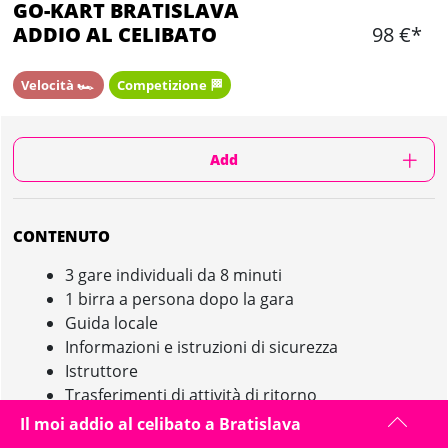
GO-KART BRATISLAVA
ADDIO AL CELIBATO
98 €*
Velocità 🏎️
Competizione 🏁
Add
CONTENUTO
3 gare individuali da 8 minuti
1 birra a persona dopo la gara
Guida locale
Informazioni e istruzioni di sicurezza
Istruttore
Trasferimenti di attività di ritorno
Il moi addio al celibato a Bratislava