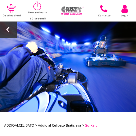
Preventivo in
Destinazioni
Contatto
Login
60 secondi
ADDIOALCELIBATO
>
Addio al Celibato Bratislava
>
Go-Kart