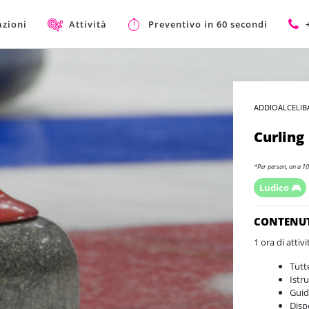
azioni
Attività
Preventivo in 60 secondi
ADDIOALCELIB
Curling
*Per person, on a 10
Ludico 🎮
CONTENU
1 ora di attivi
Tutt
Istr
Guid
Disp