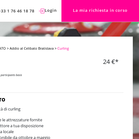
Login
La mia richiesta in corso
+33 1 76 46 18 78
ATO
>
Addio al Celibato Bratislava
>
Curling
24 €*
 participants basis
TO
tà di curling
e le attrezzature fornite
uttore a tua disposizione
a locale
onibile da ottobre a maggio