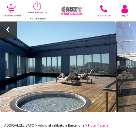
Preventivo in
Destinazioni
Contatto
Login
60 secondi
ADDIOALCELIBATO
>
Addio al celibato a Barcellona
>
Hotel 4 stelle