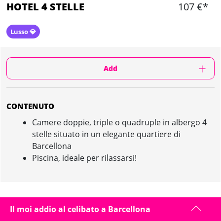
HOTEL 4 STELLE
107 €*
Lusso 💎
Add
CONTENUTO
Camere doppie, triple o quadruple in albergo 4
stelle situato in un elegante quartiere di
Barcellona
Piscina, ideale per rilassarsi!
HOTEL 4 STELLE IN BARCELLONA :
Il moi addio al celibato a Barcellona
PRESENTAZIONE