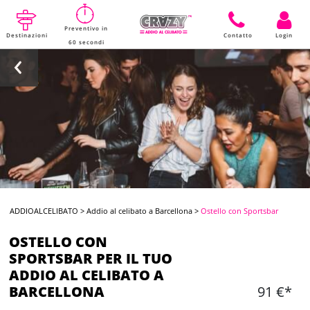
Preventivo in
Destinazioni
Contatto
Login
60 secondi
ADDIOALCELIBATO
>
Addio al celibato a Barcellona
>
Ostello con Sportsbar
OSTELLO CON
SPORTSBAR PER IL TUO
ADDIO AL CELIBATO A
BARCELLONA
91 €*