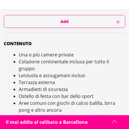
Add
CONTENUTO
Una o più camere private
Colazione continentale inclusa per tutto il
gruppo
Lenzuola e asciugamani inclusi
Terrazza esterna
Armadietti di sicurezza
Ostello di festa con bar dello sport
Aree comuni con giochi di calcio balilla, birra
pong e altro ancora
25% di sconto per l'intero gruppo sul cibo
Il moi addio al celibato a Barcellona
dell'ostello