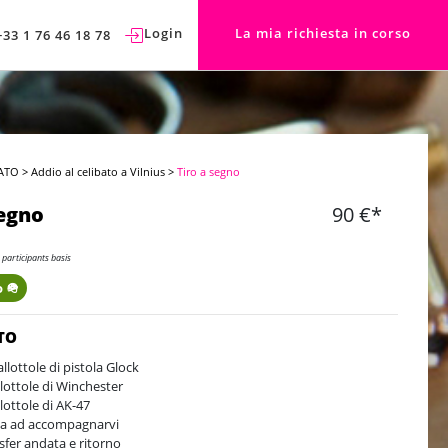
Login
La mia richiesta in corso
+33 1 76 46 18 78
ATO
>
Addio al celibato a Vilnius
>
Tiro a segno
segno
90 €*
 participants basis
 🪖
TO
allottole di pistola Glock
llottole di Winchester
llottole di AK-47
a ad accompagnarvi
sfer andata e ritorno