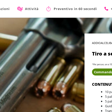
azioni
Attività
Preventivo in 60 secondi
ADDIOALCELIB
Tiro a 
*Per person, on a 10
Commando
CONTENU
10 p
5 pa
5 pa
Guid
Tran